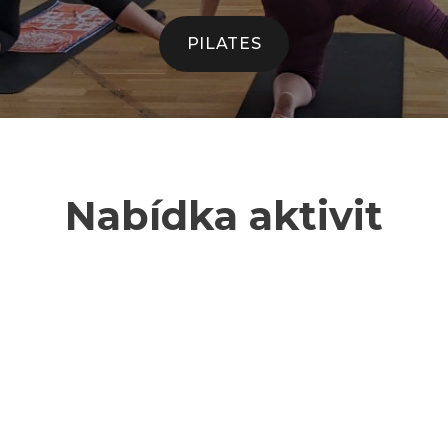
PILATES
Nabídka aktivit
Funkční trénink
Cvičení rodičů s dětmi
Kajakové jízdy
Pilates kruhový trénink
Individuální kondiční
trénink pro děti