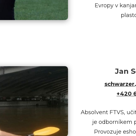
Evropy v kanjam
plast
Jan 
schwarzer
+420 
Absolvent FTVS, uči
je odborníkem p
Provozuje eshop