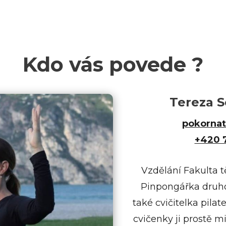
Kdo vás povede ?
Tereza 
pokorna
+420 
Vzdělání Fakulta t
Pinpongářka druhol
také cvičitelka pilat
cvičenky ji prostě mi