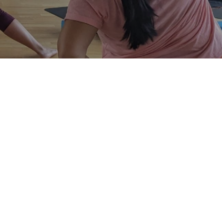
Škola windsurfingu
Víkend v Poděbradech
Sportovní kurzy pro školy
Cvičení dětí 3 - 5 let
Cvičení miminek s
fyzioterapeutkou