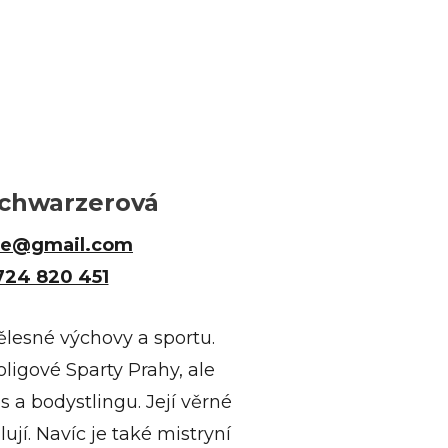
Schwarzerová
te@gmail.com
724 820 451
ělesné výchovy a sportu.
igové Sparty Prahy, ale
es a bodystlingu. Její věrné
lují. Navíc je také mistryní