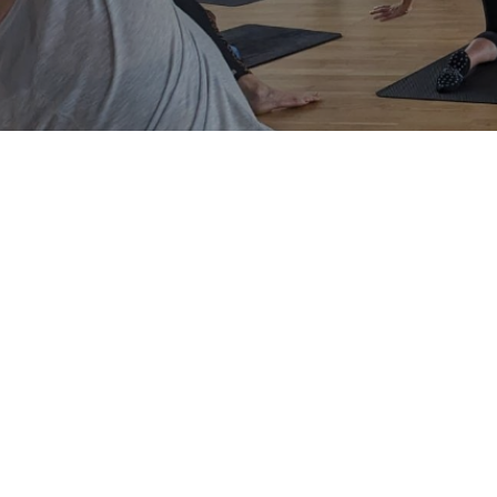
Pilates
Sportovní kroužek Sportík
Fitness kurz u moře
Kruhový trénink pro
Letní cvičení
maminky s dětmi