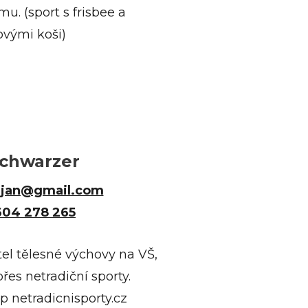
u. (sport s frisbee a
ovými koši)
Schwarzer
.jan@gmail.com
604 278 265
tel tělesné výchovy na VŠ,
řes netradiční sporty.
 netradicnisporty.cz