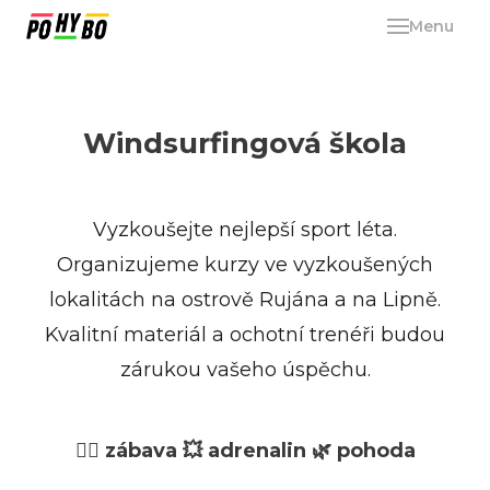
Menu
Aktiv
Wi
Cv
Windsurfingová škola
dět
Dě
Vyzkoušejte nejlepší sport léta.
Pi
Organizujeme kurzy ve vyzkoušených
Fu
lokalitách na ostrově Rujána a na Lipně.
Pi
Kvalitní materiál a ochotní trenéři budou
tré
zárukou vašeho úspěchu.
Kr
mam
🏄‍♂️ zábava 💥 adrenalin 🌿 pohoda
Sp
kro