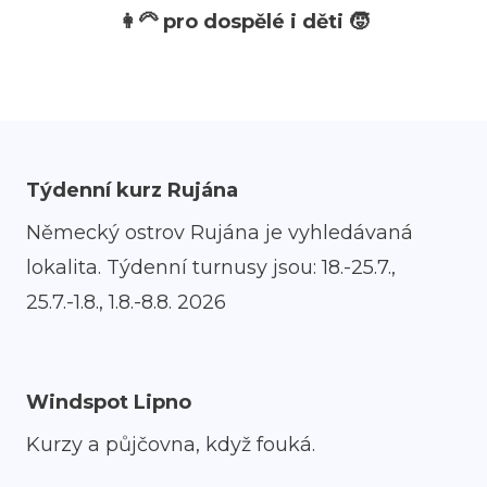
👩‍🦳 pro dospělé i děti 🧒
Mo
Ví
Po
Fi
Sp
Týdenní kurz Rujána
pro
Německý ostrov Rujána je vyhledávaná
Ko
lokalita. Týdenní turnusy jsou: 18.-25.7.,
pro
25.7.-1.8., 1.8.-8.8. 2026
Cv
- 
Le
Windspot Lipno
Ta
ško
Kurzy a půjčovna, když fouká.