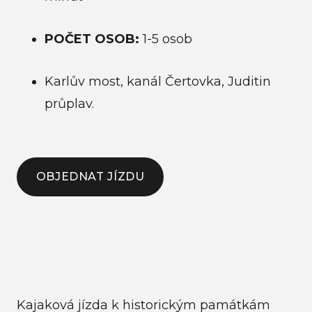
Mo
POČET OSOB:
1-5 osob
Ví
Po
Karlův most, kanál Čertovka, Juditin
Fi
průplav.
Sp
pro
Ko
pro
OBJEDNAT JÍZDU
Cv
- 
Le
Ta
ško
Kajaková jízda k historickým památkám