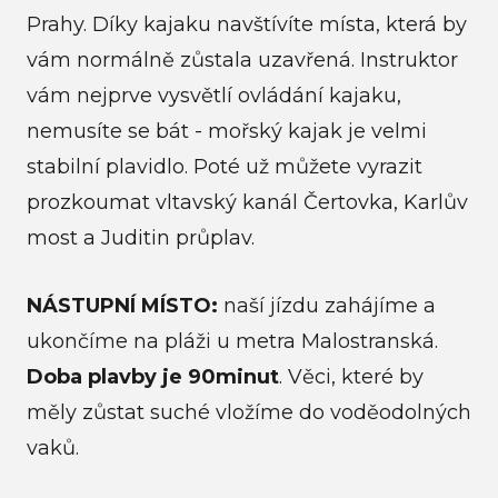
Novi
Prahy. Díky kajaku navštívíte místa, která by
Kont
vám normálně zůstala uzavřená. Instruktor
vám nejprve vysvětlí ovládání kajaku,
nemusíte se bát - mořský kajak je velmi
stabilní plavidlo. Poté už můžete vyrazit
prozkoumat vltavský kanál Čertovka, Karlův
most a Juditin průplav.
NÁSTUPNÍ MÍSTO:
naší jízdu zahájíme a
ukončíme na pláži u metra Malostranská.
Doba plavby je 90minut
. Věci, které by
měly zůstat suché vložíme do voděodolných
vaků.