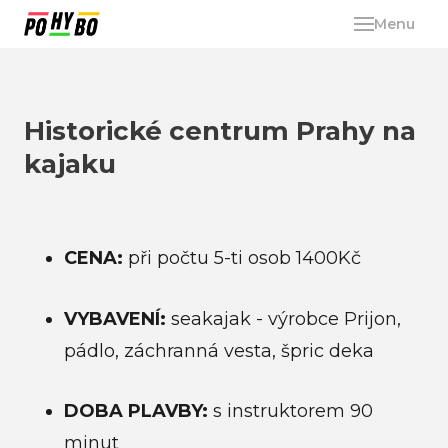
Menu
Aktiv
Wi
Cv
Historické centrum Prahy na
dět
kajaku
Dě
Pi
CENA:
při počtu 5-ti osob 1400Kč
Fu
Pi
tré
VYBAVENÍ:
seakajak - výrobce Prijon,
pádlo, záchranná vesta, špric deka
Kr
mam
DOBA PLAVBY:
s instruktorem 90
Sp
kro
minut