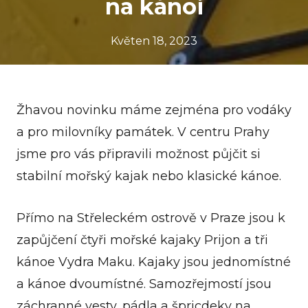
na kánoi
Květen 18, 2023
Žhavou novinku máme zejména pro vodáky
a pro milovníky památek. V centru Prahy
jsme pro vás připravili možnost půjčit si
stabilní mořský kajak nebo klasické kánoe.
Přímo na Střeleckém ostrově v Praze jsou k
zapůjčení čtyři mořské kajaky Prijon a tři
kánoe Vydra Maku. Kajaky jsou jednomístné
a kánoe dvoumístné. Samozřejmostí jsou
záchranné vesty, pádla a špricdeky na