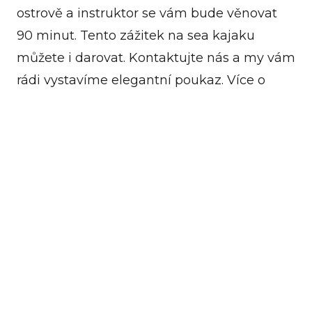
ostrově a instruktor se vám bude věnovat
90 minut. Tento zážitek na sea kajaku
můžete i darovat. Kontaktujte nás a my vám
rádi vystavíme elegantní poukaz. Více o
jízdě s trenérem
zde
.
Nechte se strhnout do světa jízdy v kajacích
a kánoích na Střeleckém ostrově, jednom z
nejkrásnějších míst, které hlavní město
nabízí. Ať už jste zkušený kajakář nebo
začátečník, naše půjčovna kajaků a kánoí
vám poskytne všechno, co potřebujete pro
nezapomenutelné vodní dobrodružství.